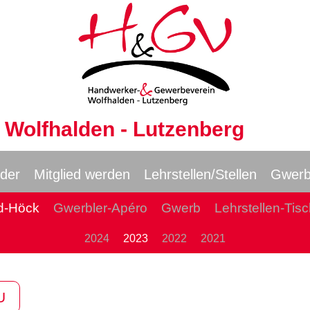
Wolfhalden - Lutzenberg
eder
Mitglied werden
Lehrstellen/Stellen
Gwer
d-Höck
Gwerbler-Apéro
Gwerb
Lehrstellen-Ti
2024
2023
2022
2021
U